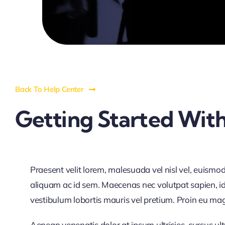
Back To Help Center
Getting Started With
Praesent velit lorem, malesuada vel nisl vel, euismo
aliquam ac id sem. Maecenas nec volutpat sapien, id 
vestibulum lobortis mauris vel pretium. Proin eu magna
Aenean venenatis dolor at ipsum ultricies, cursus ul