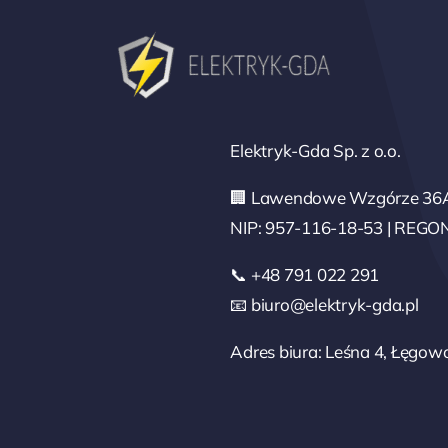
Elektryk-Gda Sp. z o.o.
🏢 Lawendowe Wzgórze 36A
NIP: 957-116-18-53 | REGO
📞 +48 791 022 291
📧 biuro@elektryk-gda.pl
Adres biura: Leśna 4, Łęgow