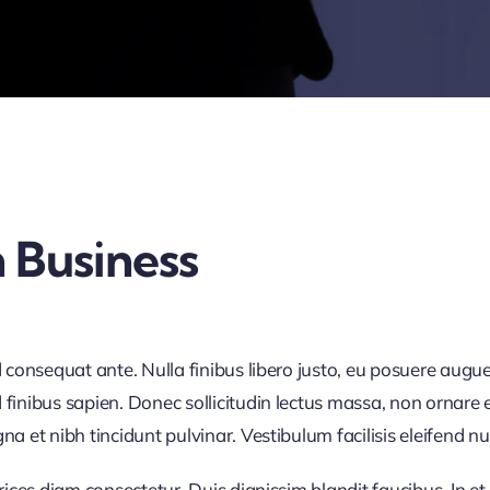
 Business
d consequat ante. Nulla finibus libero justo, eu posuere augue
finibus sapien. Donec sollicitudin lectus massa, non ornare e
 et nibh tincidunt pulvinar. Vestibulum facilisis eleifend null
trices diam consectetur. Duis dignissim blandit faucibus. In 