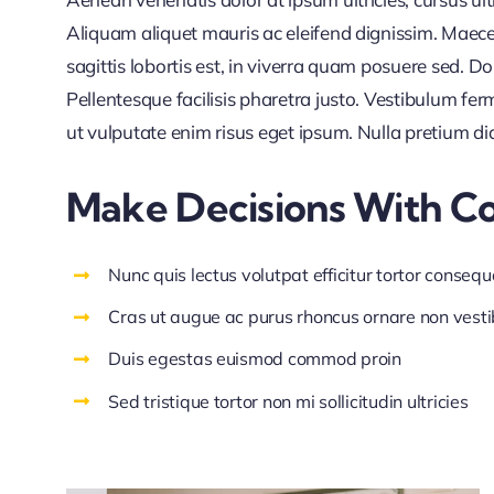
Aliquam aliquet mauris ac eleifend dignissim. Maece
sagittis lobortis est, in viverra quam posuere sed. 
Pellentesque facilisis pharetra justo. Vestibulum f
ut vulputate enim risus eget ipsum. Nulla pretium di
Make Decisions With C
Nunc quis lectus volutpat efficitur tortor consequ
Cras ut augue ac purus rhoncus ornare non vest
Duis egestas euismod commod proin
Sed tristique tortor non mi sollicitudin ultricies