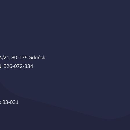
/21, 80-175 Gdańsk
N: 526-072-334
o 83-031