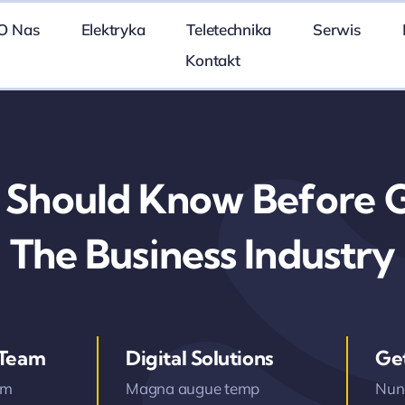
O Nas
Elektryka
Teletechnika
Serwis
Kontakt
 Should Know Before G
The Business Industry
 Team
Digital Solutions
Ge
am
Magna augue temp
Nunc